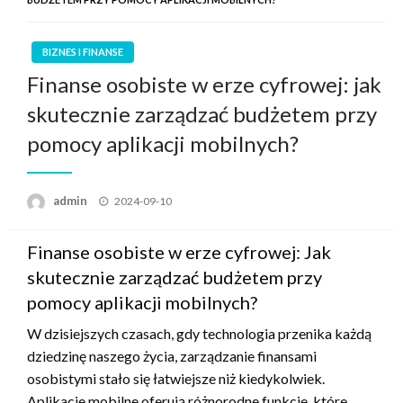
BIZNES I FINANSE
Finanse osobiste w erze cyfrowej: jak
skutecznie zarządzać budżetem przy
pomocy aplikacji mobilnych?
Posted
admin
2024-09-10
on
Finanse osobiste w erze cyfrowej: Jak
skutecznie zarządzać budżetem przy
pomocy aplikacji mobilnych?
W dzisiejszych czasach, gdy technologia przenika każdą
dziedzinę naszego życia, zarządzanie finansami
osobistymi stało się łatwiejsze niż kiedykolwiek.
Aplikacje mobilne oferują różnorodne funkcje, które