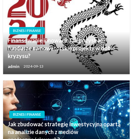
BIZNES I FINANSE
Finansowanie innowacji: Jak pozyskać
fundusze na nowatorskie projekty w dobie
kryzysu?
admin
2024-09-13
BIZNES I FINANSE
Jak zbudować strategię inwestycyjną opartą
na analizie danych z mediów