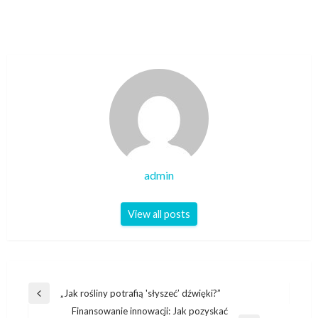
admin
View all posts
Nawigacja
„Jak rośliny potrafią 'słyszeć’ dźwięki?”
Previous
wpisu
Finansowanie innowacji: Jak pozyskać
Post