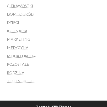
CIEKAWOSTKI
DOM I OGRÓD
DZIECI
KULINARIA
MARKETING
MEDYCYNA
MODA I URODA
POZOSTAŁE
RODZINA
TECHNOLOGIE
Theme by Silk Themes