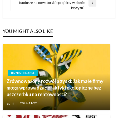
fundusze na nowatorskie projekty w dobie
Next
kryzysu?
Post
YOU MIGHT ALSO LIKE
BIZNES I FINANSE
Zrównoważony rozwój a zyski: Jak małe firmy
mogą wprowadzać praktyki ekologiczne bez
uszczerbku na rentowności?
admin
2024-11-22