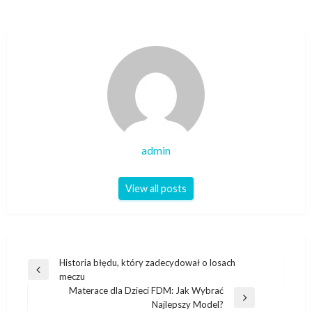
admin
View all posts
Nawigacja
Historia błędu, który zadecydował o losach
Previous
meczu
wpisu
Post
Materace dla Dzieci FDM: Jak Wybrać
Next
Najlepszy Model?