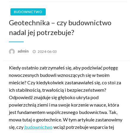
BUDOWNICTWO
Geotechnika – czy budownictwo
nadal jej potrzebuje?
Posted
admin
2024-06-03
on
Kiedy ostatnio zatrzymałeś się, aby podziwiać potęgę
nowoczesnych budowli wznoszących się w twoim
mieście? Czy kiedykolwiek zastanawiałeś się, co stoi za
ich stabilnością, trwałością i bezpieczeństwem?
Odpowiedź znajduje się głęboko ukryta pod
powierzchnią ziemi i ma swoje korzenie w nauce, która
jest fundamentem współczesnego budownictwa. Tak,
mowa tutaj o geotechnice. W tym artykule zastanowimy
się, czy
budownictwo
wciąż potrzebuje wsparcia tej