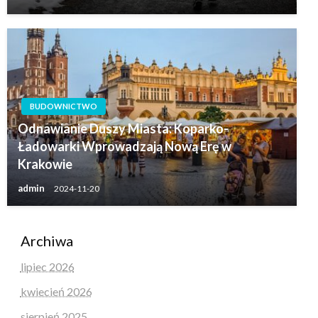
BUDOWNICTWO
Odnawianie Duszy Miasta: Koparko-
Ładowarki Wprowadzają Nową Erę w
Krakowie
admin
2024-11-20
Archiwa
lipiec 2026
kwiecień 2026
sierpień 2025