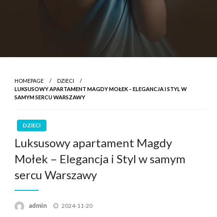
HOMEPAGE
DZIECI
LUKSUSOWY APARTAMENT MAGDY MOŁEK – ELEGANCJA I STYL W
SAMYM SERCU WARSZAWY
DZIECI
Luksusowy apartament Magdy
Mołek – Elegancja i Styl w samym
sercu Warszawy
Posted
admin
2024-11-20
on