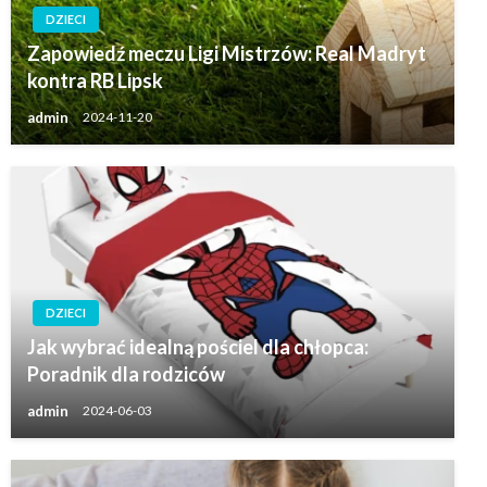
DZIECI
Zapowiedź meczu Ligi Mistrzów: Real Madryt
kontra RB Lipsk
admin
2024-11-20
DZIECI
Jak wybrać idealną pościel dla chłopca:
Poradnik dla rodziców
admin
2024-06-03