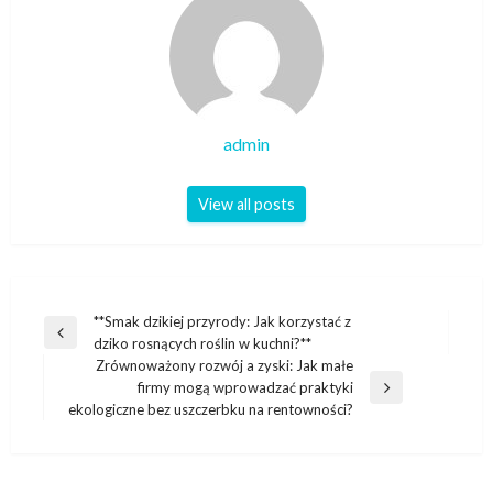
admin
View all posts
Nawigacja
**Smak dzikiej przyrody: Jak korzystać z
Previous
dziko rosnących roślin w kuchni?**
wpisu
Post
Zrównoważony rozwój a zyski: Jak małe
firmy mogą wprowadzać praktyki
Next
ekologiczne bez uszczerbku na rentowności?
Post