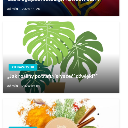
admin
2024-11-20
CIEKAWOSTKI
„Jak rośliny potrafią 'słyszeć’ dźwięki?”
admin
2024-09-01