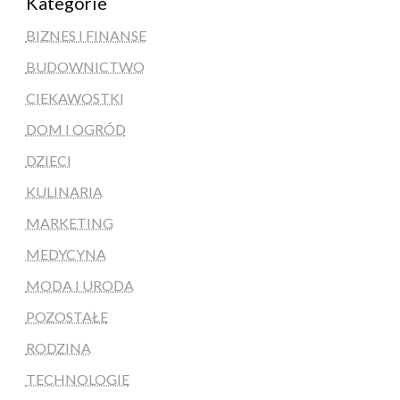
Kategorie
BIZNES I FINANSE
BUDOWNICTWO
CIEKAWOSTKI
DOM I OGRÓD
DZIECI
KULINARIA
MARKETING
MEDYCYNA
MODA I URODA
POZOSTAŁE
RODZINA
TECHNOLOGIE