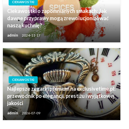
CIEKAWOSTKI
Ciekawostki o zapomnianych smakach: Jak
dawne przyprawy mogą zrewolucjonizować
naszą kuchnię?
admin
2024-11-17
CIEKAWOSTKI
Najlepsze zegarki premium na exclusivetime.pl:
przewodnik po elegancji, prestiżu i wyjątkowej
jakości
admin
2026-07-09