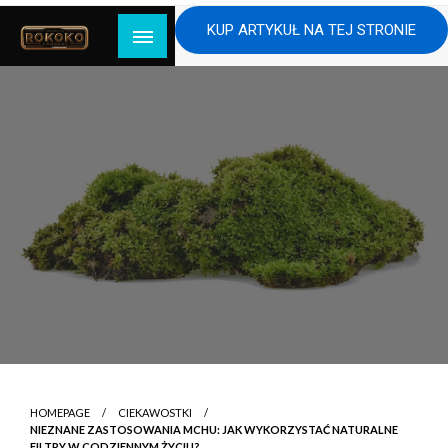
Skip
KUP ARTYKUŁ NA TEJ STRONIE
to
content
HOMEPAGE
CIEKAWOSTKI
NIEZNANE ZASTOSOWANIA MCHU: JAK WYKORZYSTAĆ NATURALNE
FILTRY W CODZIENNYM ŻYCIU?