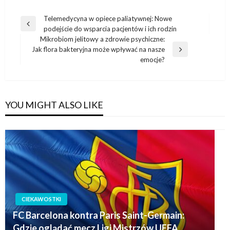
Nawigacja
Telemedycyna w opiece paliatywnej: Nowe
Previous
podejście do wsparcia pacjentów i ich rodzin
wpisu
Post
Mikrobiom jelitowy a zdrowie psychiczne:
Jak flora bakteryjna może wpływać na nasze
Next
emocje?
Post
YOU MIGHT ALSO LIKE
CIEKAWOSTKI
FC Barcelona kontra Paris Saint-Germain:
Gdzie oglądać mecz Ligi Mistrzów UEFA