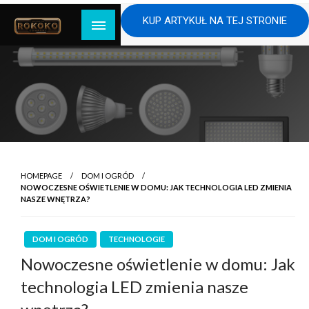
Skip
KUP ARTYKUŁ NA TEJ STRONIE
to
content
HOMEPAGE
DOM I OGRÓD
NOWOCZESNE OŚWIETLENIE W DOMU: JAK TECHNOLOGIA LED ZMIENIA
NASZE WNĘTRZA?
DOM I OGRÓD
TECHNOLOGIE
Nowoczesne oświetlenie w domu: Jak
technologia LED zmienia nasze