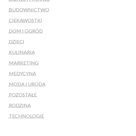
BUDOWNICTWO
CIEKAWOSTKI
DOM I OGRÓD
DZIECI
KULINARIA
MARKETING
MEDYCYNA
MODA I URODA
POZOSTAŁE
RODZINA
TECHNOLOGIE