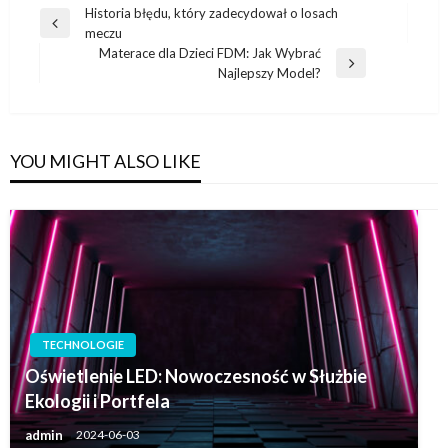
Nawigacja
Historia błędu, który zadecydował o losach
Previous
meczu
wpisu
Post
Materace dla Dzieci FDM: Jak Wybrać
Next
Najlepszy Model?
Post
YOU MIGHT ALSO LIKE
TECHNOLOGIE
Oświetlenie LED: Nowoczesność w Służbie
Ekologii i Portfela
admin
2024-06-03