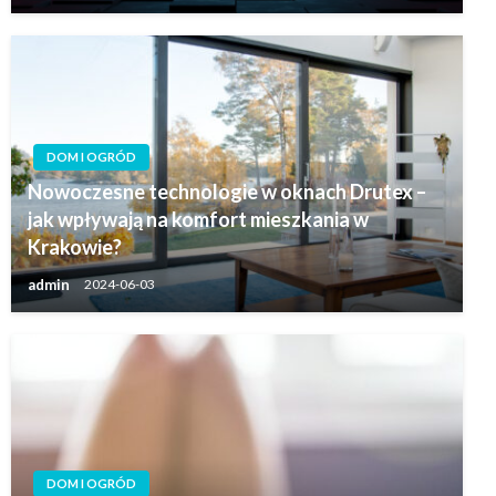
DOM I OGRÓD
Nowoczesne technologie w oknach Drutex –
jak wpływają na komfort mieszkania w
Krakowie?
admin
2024-06-03
DOM I OGRÓD