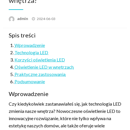
wnętrza?
Posted
admin
2024-06-03
on
Spis treści
Wprowadzenie
Technologia LED
Korzyści oświetlenia LED
Oświetlenie LED w wnętrzach
Praktyczne zastosowania
Podsumowanie
Wprowadzenie
Czy kiedykolwiek zastanawiałeś się, jak technologia LED
zmienia nasze wnętrza? Nowoczesne oświetlenie LED to
innowacyjne rozwiązanie, które nie tylko wpływa na
estetykę naszych domów, ale także oferuje wiele