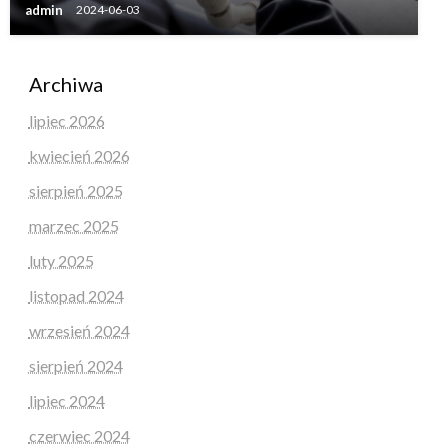
admin
2024-06-03
Archiwa
lipiec 2026
kwiecień 2026
sierpień 2025
marzec 2025
luty 2025
listopad 2024
wrzesień 2024
sierpień 2024
lipiec 2024
czerwiec 2024