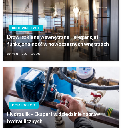
BUDOWNICTWO
Drzwi szklane wewnętrzne – elegancja i
funkcjonalność w nowoczesnych wnętrzach
admin
2025-03-20
DOM I OGRÓD
Hydraulik – Ekspert w dziedzinie napraw
hydraulicznych