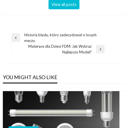
View all posts
Nawigacja
Historia błędu, który zadecydował o losach
Previous
meczu
wpisu
Post
Materace dla Dzieci FDM: Jak Wybrać
Next
Najlepszy Model?
Post
YOU MIGHT ALSO LIKE