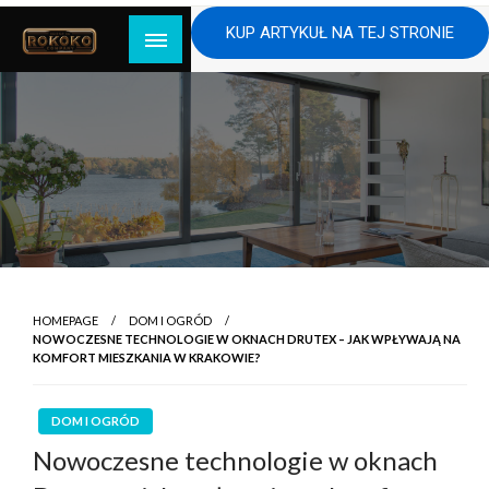
Skip
KUP ARTYKUŁ NA TEJ STRONIE
to
content
HOMEPAGE
DOM I OGRÓD
NOWOCZESNE TECHNOLOGIE W OKNACH DRUTEX – JAK WPŁYWAJĄ NA
KOMFORT MIESZKANIA W KRAKOWIE?
DOM I OGRÓD
Nowoczesne technologie w oknach