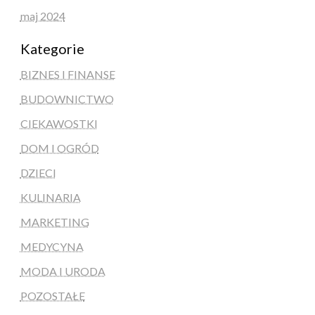
maj 2024
Kategorie
BIZNES I FINANSE
BUDOWNICTWO
CIEKAWOSTKI
DOM I OGRÓD
DZIECI
KULINARIA
MARKETING
MEDYCYNA
MODA I URODA
POZOSTAŁE