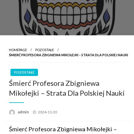
HOMEPAGE
POZOSTAŁE
ŚMIERĆ PROFESORA ZBIGNIEWA MIKOŁEJKI – STRATA DLA POLSKIEJ NAUKI
POZOSTAŁE
Śmierć Profesora Zbigniewa
Mikołejki – Strata Dla Polskiej Nauki
Posted
admin
2024-11-20
on
Śmierć Profesora Zbigniewa Mikołejki –