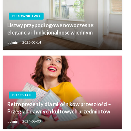
BUDOWNICTWO
Listwy przypodłogowe nowoczesne:
elegancja i funkcjonalność w jednym
admin
2025-03-14
POZOSTAŁE
Retro prezenty dla miłośników przeszłości –
Przegląd dawnych kultowych przedmiotów
admin
2024-06-03