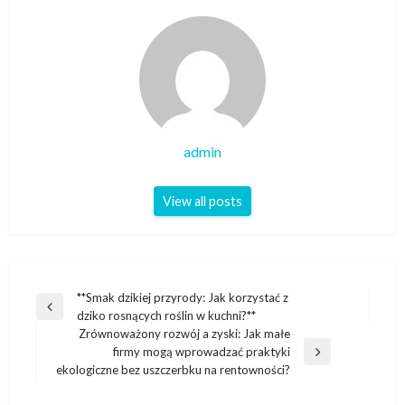
admin
View all posts
Nawigacja
**Smak dzikiej przyrody: Jak korzystać z
Previous
dziko rosnących roślin w kuchni?**
wpisu
Post
Zrównoważony rozwój a zyski: Jak małe
firmy mogą wprowadzać praktyki
Next
ekologiczne bez uszczerbku na rentowności?
Post