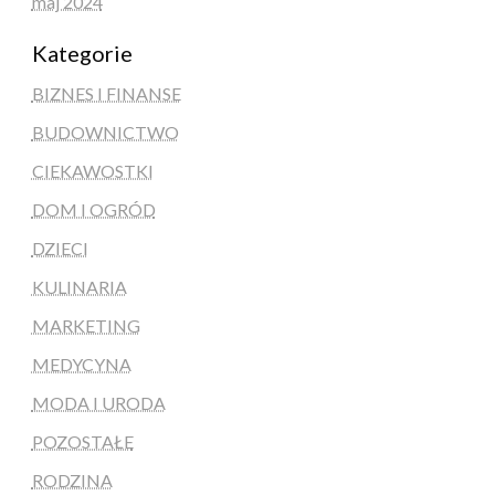
maj 2024
Kategorie
BIZNES I FINANSE
BUDOWNICTWO
CIEKAWOSTKI
DOM I OGRÓD
DZIECI
KULINARIA
MARKETING
MEDYCYNA
MODA I URODA
POZOSTAŁE
RODZINA