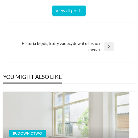
View all posts
Nawigacja
Historia błędu, który zadecydował o losach
Next
meczu
wpisu
Post
YOU MIGHT ALSO LIKE
BUDOWNICTWO