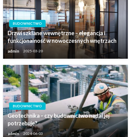
BUDOWNICTWO
Drzwi szklane wewnętrzne – elegancja i
funkcjonalność w nowoczesnych wnętrzach
admin
2025-03-20
BUDOWNICTWO
Geotechnika – czy budownictwo nadal jej
potrzebuje?
admin
2024-06-03