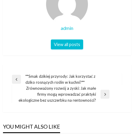
admin
View all posts
Nawigacja
**Smak dzikiej przyrody: Jak korzystać z
Previous
dziko rosnących roślin w kuchni?**
wpisu
Post
Zrównoważony rozwój a zyski: Jak małe
firmy mogą wprowadzać praktyki
Next
ekologiczne bez uszczerbku na rentowności?
Post
YOU MIGHT ALSO LIKE