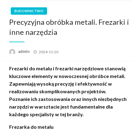
BUDOWNICTWO
Precyzyjna obróbka metali. Frezarki i
inne narzędzia
Posted
admin
2024-11-20
on
Frezarki do metalu i frezarki narzędziowe stanowią
kluczowe elementy w nowoczesnej obróbce metali.
Zapewniają wysoką precyzję i efektywność w
realizowaniu skomplikowanych projektów.
Poznanie ich zastosowania oraz innych niezbędnych
narzędzi w warsztacie jest fundamentalne dla
każdego specjalisty w tej branży.
Frezarka do metalu