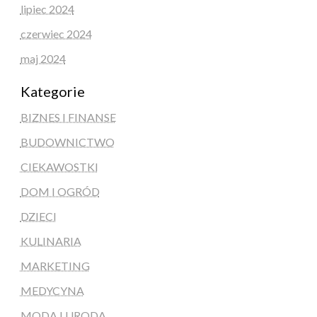
lipiec 2024
czerwiec 2024
maj 2024
Kategorie
BIZNES I FINANSE
BUDOWNICTWO
CIEKAWOSTKI
DOM I OGRÓD
DZIECI
KULINARIA
MARKETING
MEDYCYNA
MODA I URODA