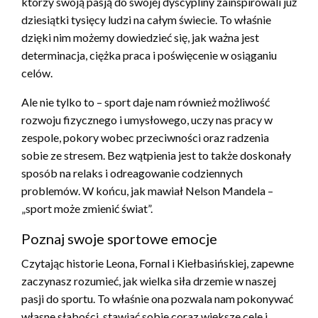
którzy swoją pasją do swojej dyscypliny zainspirowali już
dziesiątki tysięcy ludzi na całym świecie. To właśnie
dzięki nim możemy dowiedzieć się, jak ważna jest
determinacja, ciężka praca i poświęcenie w osiąganiu
celów.
Ale nie tylko to – sport daje nam również możliwość
rozwoju fizycznego i umysłowego, uczy nas pracy w
zespole, pokory wobec przeciwności oraz radzenia
sobie ze stresem. Bez wątpienia jest to także doskonały
sposób na relaks i odreagowanie codziennych
problemów. W końcu, jak mawiał Nelson Mandela –
„sport może zmienić świat”.
Poznaj swoje sportowe emocje
Czytając historie Leona, Fornal i Kiełbasińskiej, zapewne
zaczynasz rozumieć, jak wielka siła drzemie w naszej
pasji do sportu. To właśnie ona pozwala nam pokonywać
własne słabości, stawiać sobie coraz większe cele i