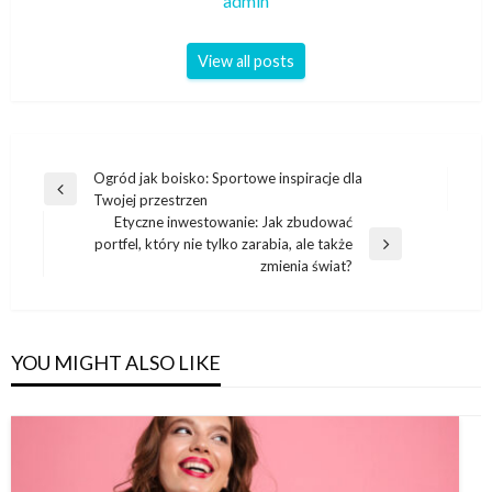
admin
View all posts
Nawigacja
Ogród jak boisko: Sportowe inspiracje dla
Previous
Twojej przestrzen
wpisu
Post
Etyczne inwestowanie: Jak zbudować
portfel, który nie tylko zarabia, ale także
Next
zmienia świat?
Post
YOU MIGHT ALSO LIKE