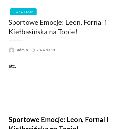
POZOSTAŁE
Sportowe Emocje: Leon, Fornal i
Kiełbasińska na Topie!
Posted
admin
2024-08-13
on
etc.
Sportowe Emocje: Leon, Fornal i
Kiełbasińska na Topie!