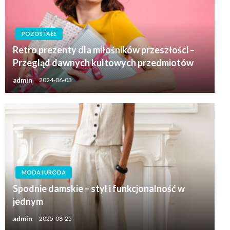
POZOSTAŁE
Retro prezenty dla miłośników przeszłości –
Przegląd dawnych kultowych przedmiotów
admin
2024-06-03
MODA I URODA
Spodnie damskie – styl i funkcjonalność w
jednym
admin
2025-08-25